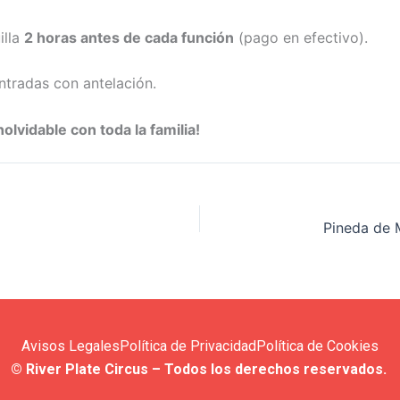
illa
2 horas antes de cada función
(pago en efectivo).
radas con antelación.
olvidable con toda la familia!
Avisos Legales
Política de Privacidad
Política de Cookies
© River Plate Circus – Todos los derechos reservados.