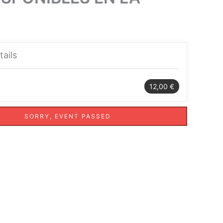
tails
12,00 €
SORRY, EVENT PASSED