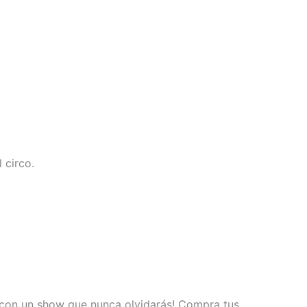
 circo.
era con un show que nunca olvidarás! Compra tus