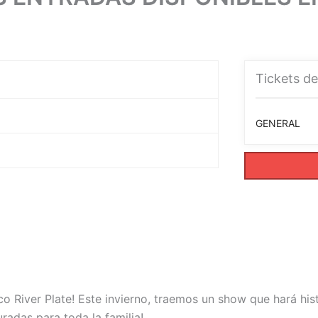
Tickets de
GENERAL
co River Plate! Este invierno, traemos un show que hará hi
radas para toda la familia!