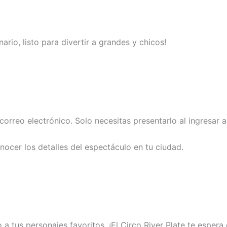
nario, listo para divertir a grandes y chicos!
orreo electrónico. Solo necesitas presentarlo al ingresar al
ocer los detalles del espectáculo en tu ciudad.
to a tus personajes favoritos. ¡El Circo River Plate te esp