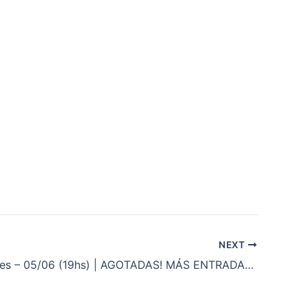
NEXT
Les Roquetes – 05/06 (19hs) | AGOTADAS! MÁS ENTRADAS DISPONIBLES EN LA TAQUILLA DEL CIRCO