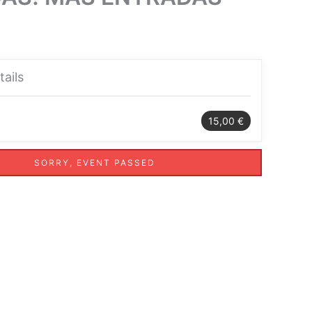
tails
15,00 €
SORRY, EVENT PASSED