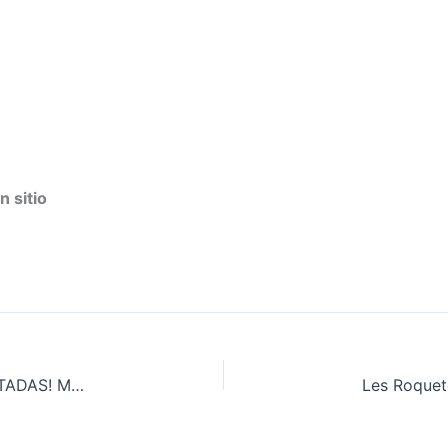
n sitio
Badia del Vallés – Sábado 30/05 (18:30hs) | AGOTADAS! MÁS ENTRADAS DISPONIBLES EN LA TAQUILLA DEL CIRCO