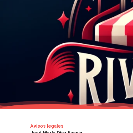
Ir
al
contenido
Avisos legales
José María Díaz Fascia.